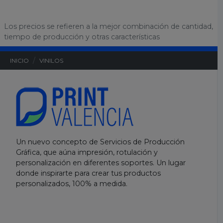
a
r
Los precios se refieren a la mejor combinación de cantidad,
l
tiempo de producción y otras características
a
c
INICIO
VINILOS
a
l
.
.
.
Un nuevo concepto de Servicios de Producción
Gráfica, que aúna impresión, rotulación y
personalización en diferentes soportes. Un lugar
donde inspirarte para crear tus productos
personalizados, 100% a medida.