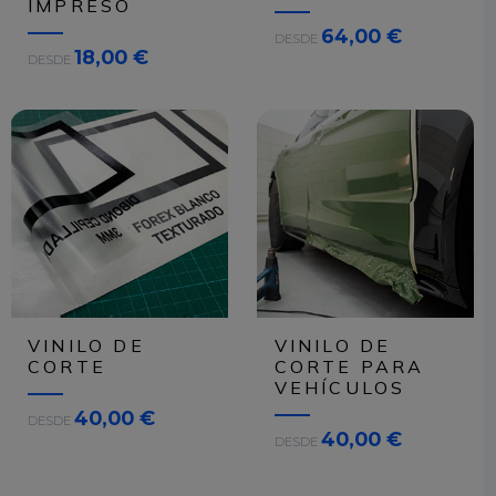
IMPRESO
64,00 €
DESDE
A
18,00 €
DESDE
R
C
H
I
V
O
S
P
a
r
a
g
VINILO DE
VINILO DE
a
CORTE
CORTE PARA
r
VEHÍCULOS
a
40,00 €
DESDE
n
40,00 €
DESDE
t
i
z