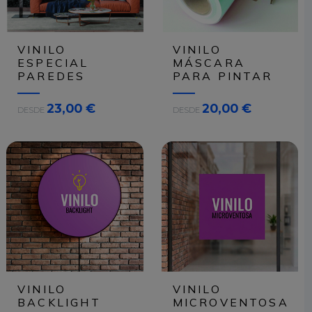
VINILO
VINILO
ESPECIAL
MÁSCARA
PAREDES
PARA PINTAR
23,00 €
20,00 €
DESDE
DESDE
VINILO
VINILO
BACKLIGHT
MICROVENTOSA