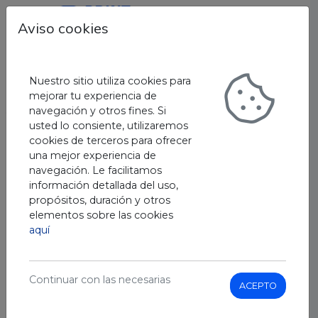
Buscar
Carr
Aviso cookies
VINILOS
Nuestro sitio utiliza cookies para
mejorar tu experiencia de
Mostrando
1-12
de
12
ORDENAR POR
navegación y otros fines. Si
elementos.
usted lo consiente, utilizaremos
cookies de terceros para ofrecer
una mejor experiencia de
navegación. Le facilitamos
información detallada del uso,
propósitos, duración y otros
elementos sobre las cookies
aquí
VINILO
VINILO
Continuar con las necesarias
TRANSPARENTE
TRANSPARENTE
ACEPTO
IMPRESO
+ TINTA
BLANCA