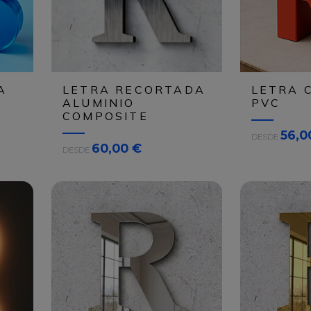
A
LETRA RECORTADA
LETRA 
ALUMINIO
PVC
COMPOSITE
A
56,0
DESDE
A
60,00 €
R
DESDE
R
C
C
H
H
I
I
V
V
O
O
S
S
E
E
s
s
i
i
m
m
p