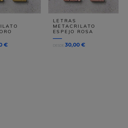
r
e
s
LETRAS
c
ILATO
METACRILATO
i
 ORO
ESPEJO ROSA
n
d
0 €
30,00 €
DESDE
i
b
l
e
q
u
e
.
.
.