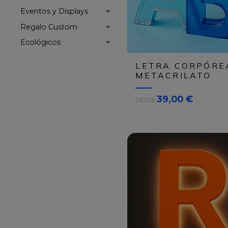
Eventos y Displays
Regalo Custom
Ecológicos
LETRA CORPÓRE
METACRILATO
A
39,00 €
DESDE
R
C
H
I
V
O
S
E
s
i
m
p