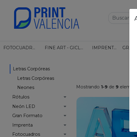
FOTOCUADROS
FINE ART - GICLEÉ
IMPRENTA
Letras Corpóreas
Letras Corpóreas
Mostrando
1-9
de
9
element
Neones
Rótulos
Neón LED
Gran Formato
Imprenta
Fotocuadros