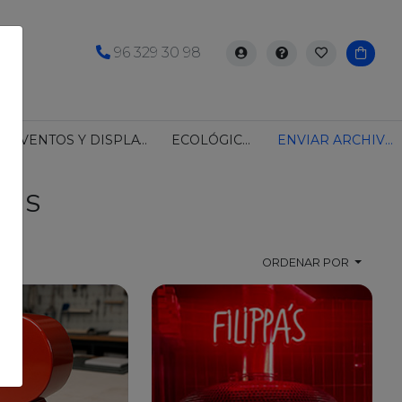
96 329 30 98
Iniciar
Ayuda
Mis
Carrit
sesión
favoritos
EVENTOS Y DISPLAYS
ECOLÓGICOS
ENVIAR ARCHIVO
EAS
ORDENAR POR