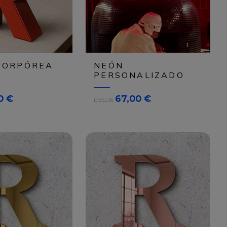
CORPÓREA
NEÓN
PERSONALIZADO
A
0 €
67,00 €
DESDE
R
C
H
I
V
O
S
E
s
i
m
p